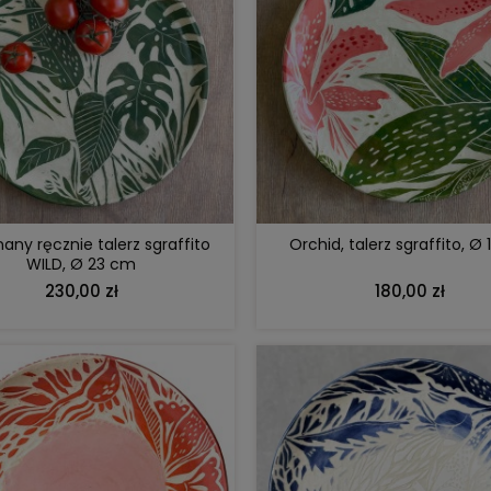
DO KOSZYKA
DO KOSZYKA
ny ręcznie talerz sgraffito
Orchid, talerz sgraffito, Ø
WILD, Ø 23 cm
230,00 zł
180,00 zł