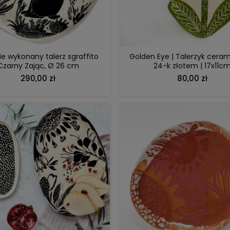
DO KOSZYKA
DO KOSZYKA
e wykonany talerz sgraffito
Golden Eye | Talerzyk ceram
Czarny Zając, Ø 26 cm
24-k złotem | 17x11c
290,00 zł
80,00 zł
DO KOSZYKA
DO KOSZYKA