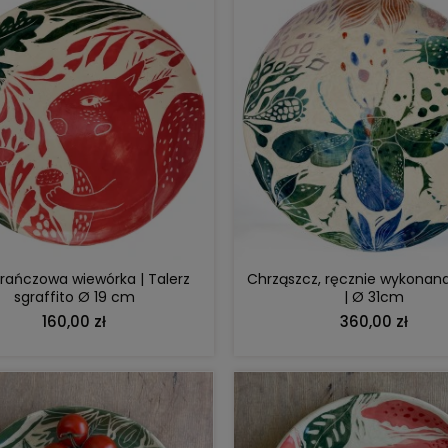
DO KOSZYKA
DO KOSZYKA
ańczowa wiewórka | Talerz
Chrząszcz, ręcznie wykonan
sgraffito Ø 19 cm
| Ø 31cm
160,00 zł
360,00 zł