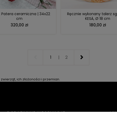
| Patera ceramiczna | 34x22
Ręcznie wykonany talerz sg
cm
KESÄ, Ø 18 cm
320,00 zł
180,00 zł
1
|
2
 zwierząt, ich złożoności i przemian.
DODATKOWE INFORMACJE
LIN