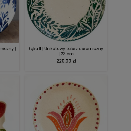
DO KOSZYKA
miczny |
Łąka II | Unikatowy talerz ceramiczny
| 23 cm
220,00 zł