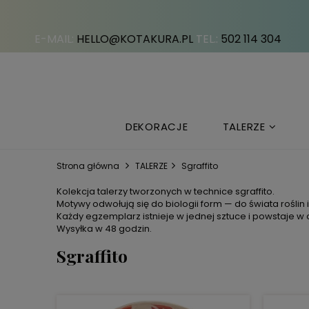
E-MAIL:
HELLO@KOTAKURA.PL
TEL.:
502 114 304
DEKORACJE
TALERZE
Strona główna
TALERZE
Sgraffito
Kolekcja talerzy tworzonych w technice sgraffito.
Motywy odwołują się do biologii form — do świata roślin 
Każdy egzemplarz istnieje w jednej sztuce i powstaje w c
Wysyłka w 48 godzin.
Sgraffito