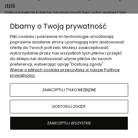
dziś
Odkryj kolekcję kubków ceramicznych bez ucha, wybierz ten,
który najbardziej do Ciebie przemawia i ciesz się jego pięknem
każdego dnia. Zamów już teraz i wprowadź sztukę do swojej
Dbamy o Twoją prywatność
codzienności.
Pliki cookies i pokrewne im technologie umożliwiają
poprawne działanie strony i pomagają nam dostosować
INFORMACJE DLA KLIENTA
ofertę do Twoich potrzeb. Możesz zaakceptować
wykorzystanie przez nas wszystkich tych plików i przejść
do sklepu lub dostosować użycie plików do swoich
preferencji, wybierając opcję "Dostosuj zgody".
DODATKOWE INFORMACJE
Więcej o plikach cookies przeczytasz w naszej Polityce
prywatności.
ZAAKCEPTUJ TYLKO NIEZBĘDNE
LINKI
DOSTOSUJ ZGODY
Sklep internetowy Kotakura Studio | ul. Topolowa 11, 05-807
ZAAKCEPTUJ WSZYSTKIE
Podkowa Leśna |
hello@kotakura.pl
|
502 114 304
| NIP:
7621085924 | REGON: 527194708