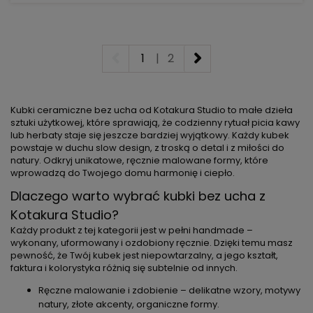
1
|
2
Kubki ceramiczne bez ucha od Kotakura Studio to małe dzieła
sztuki użytkowej, które sprawiają, że codzienny rytuał picia kawy
lub herbaty staje się jeszcze bardziej wyjątkowy. Każdy kubek
powstaje w duchu slow design, z troską o detal i z miłości do
natury. Odkryj unikatowe, ręcznie malowane formy, które
wprowadzą do Twojego domu harmonię i ciepło.
Dlaczego warto wybrać kubki bez ucha z
Kotakura Studio?
Każdy produkt z tej kategorii jest w pełni handmade –
wykonany, uformowany i ozdobiony ręcznie. Dzięki temu masz
pewność, że Twój kubek jest niepowtarzalny, a jego kształt,
faktura i kolorystyka różnią się subtelnie od innych.
Ręczne malowanie i zdobienie – delikatne wzory, motywy
natury, złote akcenty, organiczne formy.