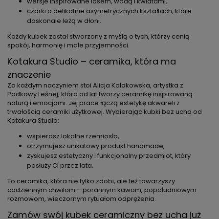
wersje inspirowane lasem, wodą i kwiatami,
czarki o delikatnie asymetrycznych kształtach, które
doskonale leżą w dłoni.
Każdy kubek został stworzony z myślą o tych, którzy cenią
spokój, harmonię i małe przyjemności.
Kotakura Studio – ceramika, która ma
znaczenie
Za każdym naczyniem stoi Alicja Kołakowska, artystka z
Podkowy Leśnej, która od lat tworzy ceramikę inspirowaną
naturą i emocjami. Jej prace łączą estetykę akwareli z
trwałością ceramiki użytkowej. Wybierając kubki bez ucha od
Kotakura Studio:
wspierasz lokalne rzemiosło,
otrzymujesz unikatowy produkt handmade,
zyskujesz estetyczny i funkcjonalny przedmiot, który
posłuży Ci przez lata.
To ceramika, która nie tylko zdobi, ale też towarzyszy
codziennym chwilom – porannym kawom, popołudniowym
rozmowom, wieczornym rytuałom odprężenia.
Zamów swój kubek ceramiczny bez ucha już