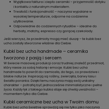
Wyjątkowa faktura i ciepło ceramiki – przyjemność dotyku
i kontaktu z naturalnym materiałem.
Trwałość i funkcjonalność – naczynia wypalane w
wysokiej temperaturze, odporne na codzienne
użytkowanie.
Odpowiednie do codziennych rytuałów – idealne do
herbaty, matchy, espresso czy gorącej czekolady.
Jeśli wierzysz, że przedmioty mogą mieć duszę – te kubki bez
ucha zostały stworzone właśnie dla Ciebie.
Kubki bez ucha handmade – ceramika
tworzona z pasją i sercem
W świecie masowej produkcji coraz trudniej znaleźć przedmiot,
który niesie za sobą historię i emocje. Kubki bez ucha
handmade to powrót do rzemiosła, do tego, co prawdziwe i
bliskie naturze. Inspiracją są rośliny, zwierzęta, barwy lasu i
światło poranka. Dzięki temu naczynia mają swój unikalny
charakter – potrafią być jednocześnie minimalistyczne i pełne
życia. Każdy łyk z takiego kubka staje się chwilą uważności –
momentem tylko dla Ciebie.
Kubki ceramiczne bez ucha w Twoim domu
Kubki bez ucha świetnie sprawdzą się nie tylko jako naczynia