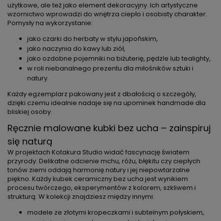
użytkowe, ale też jako element dekoracyjny. Ich artystyczne
wzornictwo wprowadzi do wnętrza ciepło i osobisty charakter.
Pomysły na wykorzystanie:
jako czarki do herbaty w stylu japońskim,
jako naczynia do kawy lub ziół,
jako ozdobne pojemniki na biżuterię, pędzle lub tealighty,
w roli niebanalnego prezentu dla miłośników sztuki i
natury.
Każdy egzemplarz pakowany jest z dbałością o szczegóły,
dzięki czemu idealnie nadaje się na upominek handmade dla
bliskiej osoby.
Ręcznie malowane kubki bez ucha – zainspiruj
się naturą
W projektach Kotakura Studio widać fascynację światem
przyrody. Delikatne odcienie mchu, różu, błękitu czy ciepłych
tonów ziemi oddają harmonię natury i jej niepowtarzalne
piękno. Każdy kubek ceramiczny bez ucha jest wynikiem
procesu twórczego, eksperymentów z kolorem, szkliwem i
strukturą. W kolekcji znajdziesz między innymi:
modele ze złotymi kropeczkami i subtelnym połyskiem,