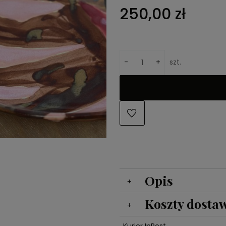
Cena nie zawiera ewentualnych
250,00 zł
kosztów płatności
-
+
szt.
Opis
Koszty dosta