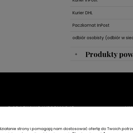
Kurier InPost
Kurier DHL
Paczkomat InPost
odbiór osobisty
(odbiór w sied
Produkty pow
DODATKOWE INFORMACJE
LIN
POLITYKA PRYWATNOŚCI
IN
 działanie strony i pomagają nam dostosować ofertę do Twoich potr
REGULAMINY