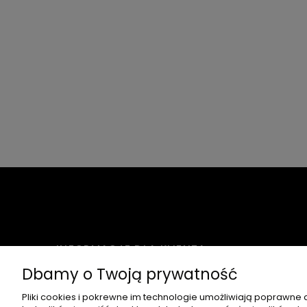
INFORMACJE DLA KLIENTA
Dbamy o Twoją prywatność
CZAS I KOSZTY DOSTAWY
Pliki cookies i pokrewne im technologie umożliwiają poprawne
DOSTĘPNE FORMY PŁATNOŚCI