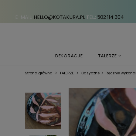
E-MAIL:
HELLO@KOTAKURA.PL
TEL.:
502 114 304
DEKORACJE
TALERZE
Strona główna
TALERZE
Klasyczne
Ręcznie wykonan