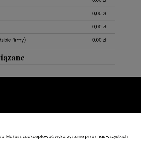
0,00 zł
Cena nie zawiera ewentualnych
kosztów płatności
0,00 zł
0,00 zł
zibie firmy)
0,00 zł
iązane
KI
STAGRAM
zeb. Możesz zaakceptować wykorzystanie przez nas wszystkich