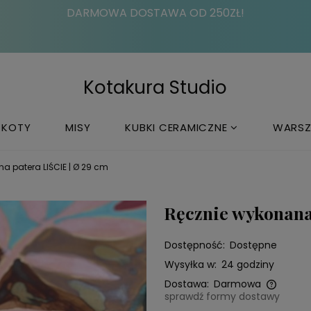
DARMOWA DOSTAWA OD 250ZŁ!
Kotakura Studio
KOTY
MISY
KUBKI CERAMICZNE
WARSZ
a patera LIŚCIE | Ø 29 cm
Ręcznie wykonana
Dostępność:
Dostępne
Wysyłka w:
24 godziny
Dostawa:
Darmowa
sprawdź formy dostawy